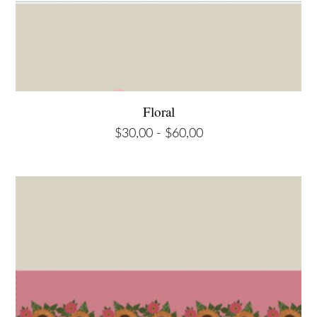
Floral
Rango
$
30,00
-
$
60,00
de
precios:
desde
$30,00
hasta
$60,00