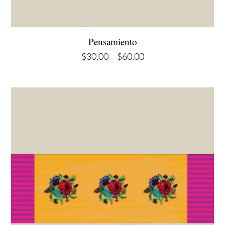
Pensamiento
Rango
$
30,00
-
$
60,00
de
precios:
desde
$30,00
hasta
$60,00