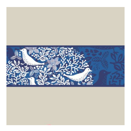
precios:
desde
$30,00
hasta
$60,00