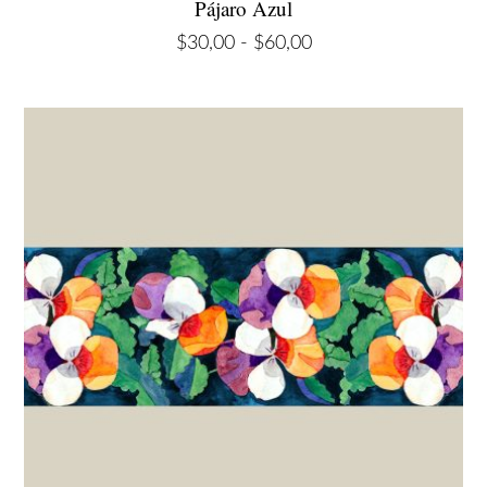
Pájaro Azul
Rango
$
30,00
-
$
60,00
de
precios:
desde
$30,00
hasta
$60,00