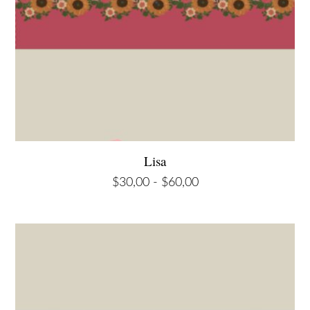
Lisa
Rango
$
30,00
-
$
60,00
de
precios:
desde
$30,00
hasta
$60,00