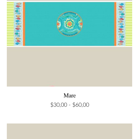
Mare
Rango
$
30,00
-
$
60,00
de
precios:
desde
$30,00