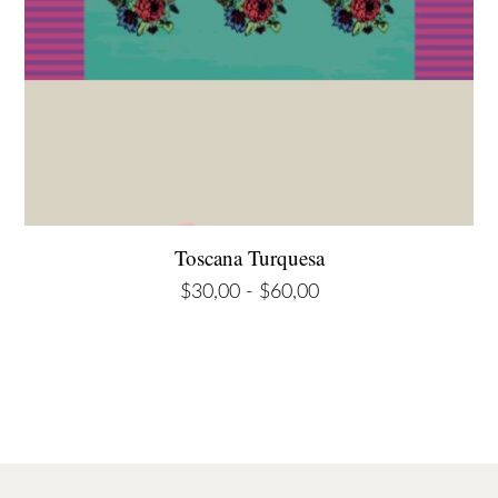
Toscana Turquesa
Rango
$
30,00
-
$
60,00
de
precios:
desde
$30,00
hasta
$60,00