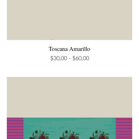
Toscana Amarillo
Rango
$
30,00
-
$
60,00
de
precios:
desde
$30,00
hasta
$60,00