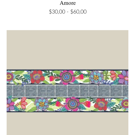
Amore
Rango
$
30,00
-
$
60,00
de
precios:
desde
$30,00
hasta
$60,00