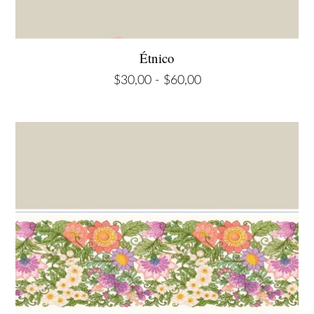
Étnico
Rango
$
30,00
-
$
60,00
de
precios:
desde
$30,00
hasta
$60,00