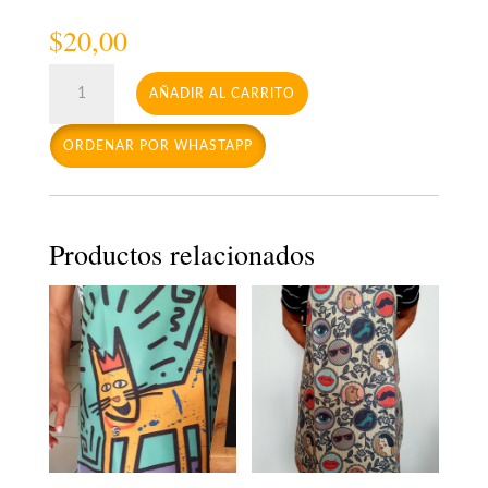
$
20,00
Delantal
AÑADIR AL CARRITO
gato
amarillo
ORDENAR POR WHASTAPP
cantidad
Productos relacionados