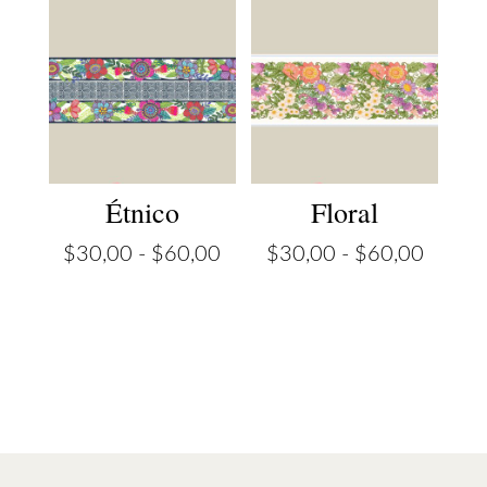
desde
desde
$30,00
$30,0
hasta
hasta
$60,00
$60,0
Étnico
Floral
Rango
Rango
$
30,00
-
$
60,00
$
30,00
-
$
60,00
de
de
precios:
precios
desde
desde
$30,00
$30,0
hasta
hasta
$60,00
$60,0