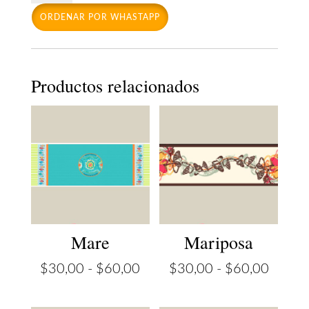
ORDENAR POR WHASTAPP
Productos relacionados
Mare
Mariposa
Rango
Rango
$
30,00
-
$
60,00
$
30,00
-
$
60,00
de
de
precios:
precios