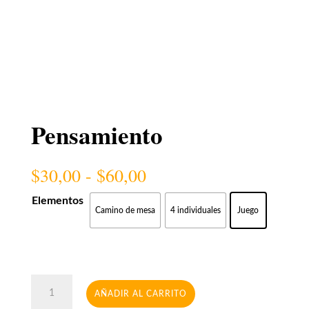
Pensamiento
Rango
$
30,00
-
$
60,00
de
precios:
Elementos
Camino de mesa
4 individuales
Juego
desde
$30,00
hasta
$60,00
Pensamiento
AÑADIR AL CARRITO
cantidad