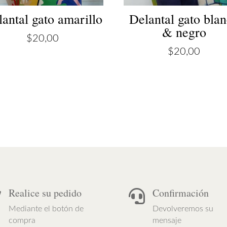
antal gato amarillo
Delantal gato bla
& negro
$
20,00
$
20,00
Realice su pedido
Confirmación


Mediante el botón de
Devolveremos su
compra
mensaje