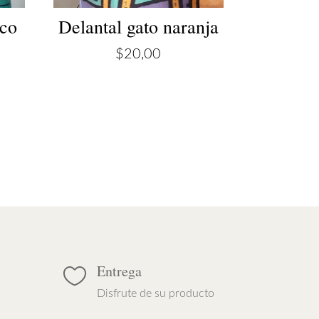
nco
Delantal gato naranja
$
20,00
Entrega

Disfrute de su producto