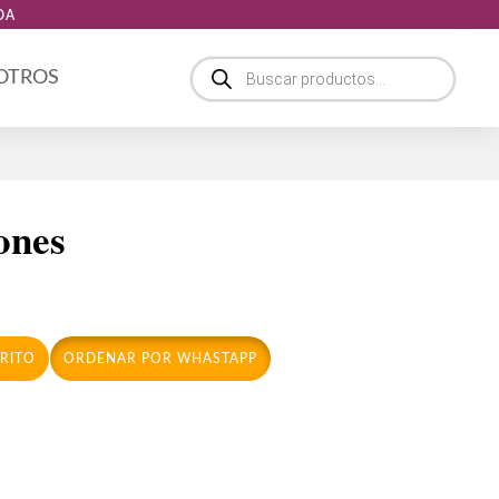
DA
Búsqueda
 OTROS
de
productos
ones
RRITO
ORDENAR POR WHASTAPP