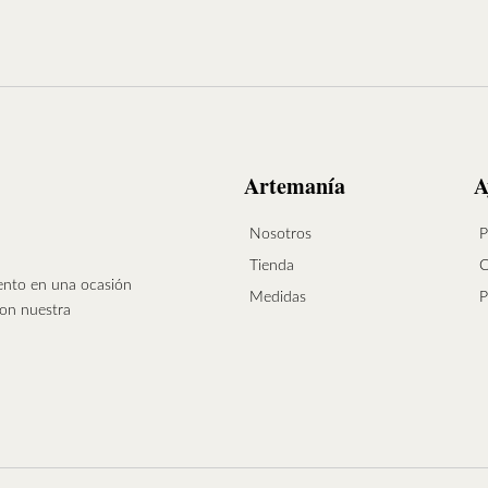
Artemanía
A
Nosotros
P
Tienda
C
vento en una ocasión
Medidas
P
con nuestra