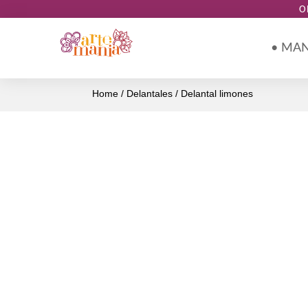
O
• MA
Home
/
Delantales
/ Delantal limones