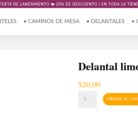
FERTA DE LANZAMIENTO ❤️ 20% DE DESCUENTO | EN TODA LA TIEN
NTELES
• CAMINOS DE MESA
• DELANTALES
•
Delantal lim
$
20,00
Delantal
AÑADIR AL CA
limones
cantidad