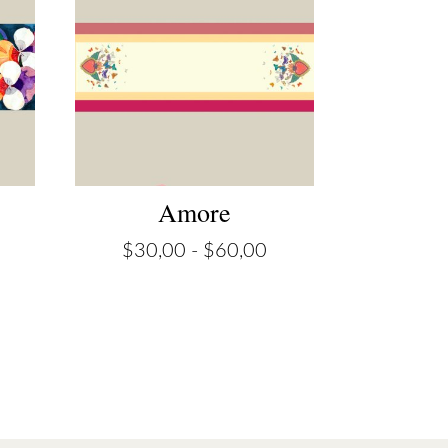
Amore
ango
Rango
$
30,00
-
$
60,00
e
de
recios:
precios:
esde
desde
30,00
$30,00
asta
hasta
60,00
$60,00