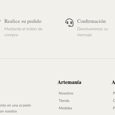
Realice su pedido
Confirmación


Mediante el botón de
Devolveremos su
compra
mensaje
Artemanía
A
Nosotros
P
Tienda
C
vento en una ocasión
Medidas
P
con nuestra