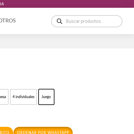
DA
Búsqueda
 OTROS
de
productos
ngo
ecios:
mesa
4 individuales
Juego
sde
0,00
sta
0,00
RRITO
ORDENAR POR WHASTAPP