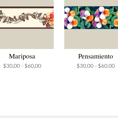
Mariposa
Pensamiento
Rango
R
$
30,00
-
$
60,00
$
30,00
-
$
60,00
de
d
precios:
p
desde
d
$30,00
$
hasta
h
$60,00
$