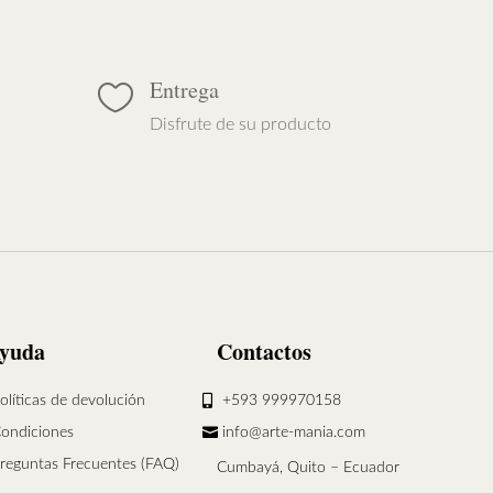
Entrega

Disfrute de su producto
yuda
Contactos
olíticas de devolución
+593 999970158
ondiciones
info@arte-mania.com
reguntas Frecuentes (FAQ)
Cumbayá, Quito – Ecuador