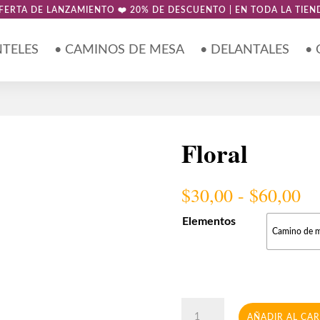
FERTA DE LANZAMIENTO ❤️ 20% DE DESCUENTO | EN TODA LA TIEN
NTELES
• CAMINOS DE MESA
• DELANTALES
•
Floral
Ra
$
30,00
-
$
60,00
de
pr
Elementos
Camino de 
de
$3
ha
$6
Floral
AÑADIR AL CA