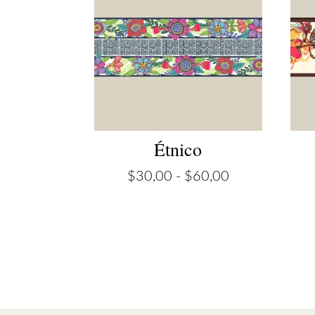
Étnico
Rango
$
30,00
-
$
60,00
de
precios:
desde
$30,00
hasta
$60,00