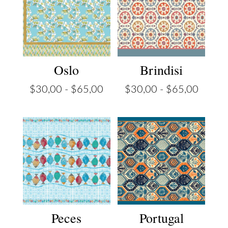
Oslo
Brindisi
Rango
Rango
$
30,00
-
$
65,00
$
30,00
-
$
65,00
de
de
precios:
precios
desde
desde
$30,00
$30,0
hasta
hasta
$65,00
$65,0
Peces
Portugal