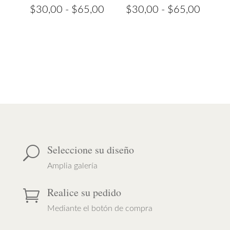
Rango
Rango
$
30,00
-
$
65,00
$
30,00
-
$
65,00
de
de
precios:
precios
desde
desde
$30,00
$30,0
hasta
hasta
$65,00
$65,0
Seleccione su diseño
U
Amplia galería
Realice su pedido

Mediante el botón de compra