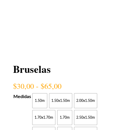
Bruselas
Rango
$
30,00
-
$
65,00
de
precios:
Medidas
1.50m
1.50x1.50m
2.00x1.50m
desde
$30,00
hasta
1.70x1.70m
1.70m
2.50x1.50m
$65,00