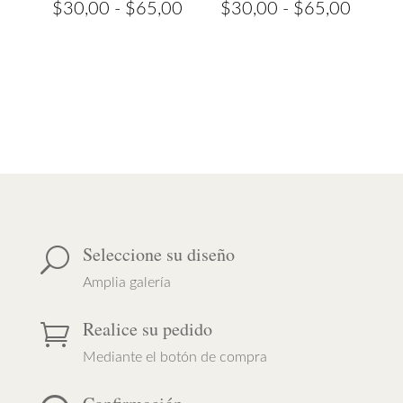
Rango
Rango
$
30,00
-
$
65,00
$
30,00
-
$
65,00
de
de
precios:
precios
desde
desde
$30,00
$30,0
hasta
hasta
$65,00
$65,0
Seleccione su diseño
U
Amplia galería
Realice su pedido

Mediante el botón de compra