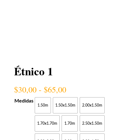
Étnico 1
Rango
$
30,00
-
$
65,00
de
precios:
Medidas
1.50m
1.50x1.50m
2.00x1.50m
desde
$30,00
hasta
1.70x1.70m
1.70m
2.50x1.50m
$65,00