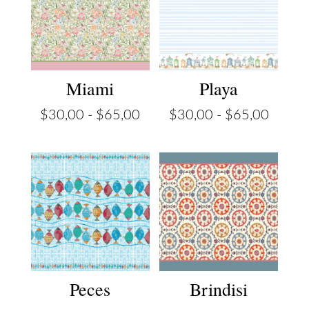
Miami
Playa
Rango
Rango
$
30,00
-
$
65,00
$
30,00
-
$
65,00
de
de
precios:
precios
desde
desde
$30,00
$30,0
hasta
hasta
$65,00
$65,0
Peces
Brindisi