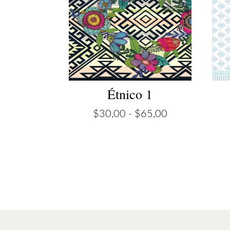
Étnico 1
Rango
$
30,00
-
$
65,00
de
precios:
desde
$30,00
hasta
$65,00