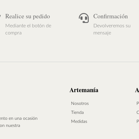
Realice su pedido
Confirmación


Mediante el botón de
Devolveremos su
compra
mensaje
Artemanía
A
Nosotros
P
Tienda
C
vento en una ocasión
Medidas
P
con nuestra