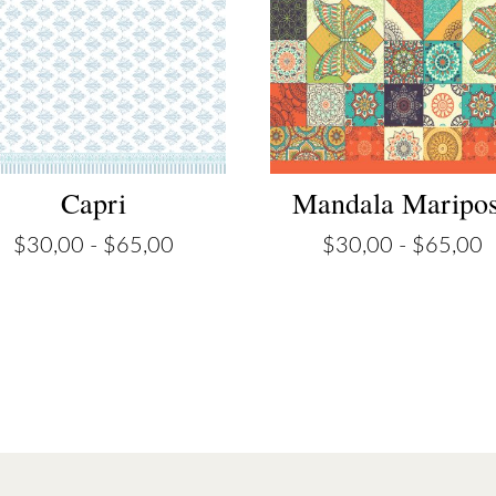
Capri
Mandala Maripo
Rango
R
$
30,00
-
$
65,00
$
30,00
-
$
65,00
de
d
precios:
p
desde
d
$30,00
$
hasta
h
$65,00
$