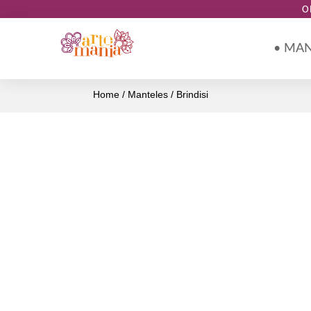
O
• MA
Home
/
Manteles
/ Brindisi