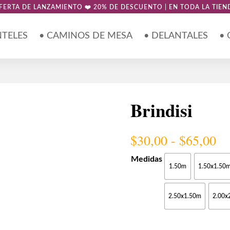
FERTA DE LANZAMIENTO ❤️ 20% DE DESCUENTO | EN TODA LA TIEN
NTELES
• CAMINOS DE MESA
• DELANTALES
•
Brindisi
Ra
$
30,00
-
$
65,00
de
pr
Medidas
1.50m
1.50x1.50
de
$3
ha
2.50x1.50m
2.00x
$6