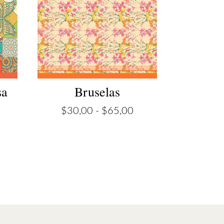
sa
Bruselas
ango
Rango
$
30,00
-
$
65,00
e
de
recios:
precios:
esde
desde
30,00
$30,00
asta
hasta
65,00
$65,00