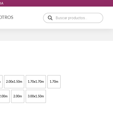
DA
Búsqueda
 OTROS
de
productos
ngo
ecios:
m
2.00x1.50m
1.70x1.70m
1.70m
sde
0,00
sta
2.00m
2.00m
3.00x1.50m
5,00