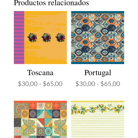
Productos relacionados
Toscana
Portugal
Rango
Rango
$
30,00
-
$
65,00
$
30,00
-
$
65,00
de
de
precios:
precios
desde
desde
$30,00
$30,0
hasta
hasta
$65,00
$65,0