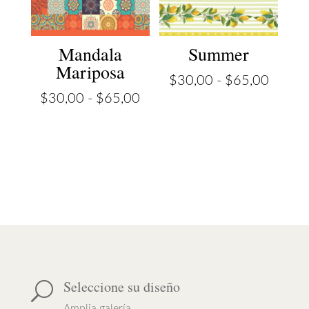
Mandala
Summer
Mariposa
Rango
$
30,00
-
$
65,00
Rango
de
$
30,00
-
$
65,00
de
precios
precios:
desde
desde
$30,0
$30,00
hasta
hasta
$65,0
$65,00
Seleccione su diseño
U
Amplia galería