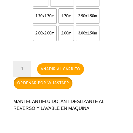
desde
$30,00
hasta
1.70x1.70m
1.70m
2.50x1.50m
$65,00
2.00x2.00m
2.00m
3.00x1.50m
Victoria
AÑADIR AL CARRITO
cantidad
ORDENAR POR WHASTAPP
MANTEL ANTIFLUIDO, ANTIDESLIZANTE AL
REVERSO Y LAVABLE EN MÁQUINA.