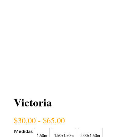
Victoria
Rango
$
30,00
-
$
65,00
de
precios:
Medidas
1.50m
1.50x1.50m
2.00x1.50m