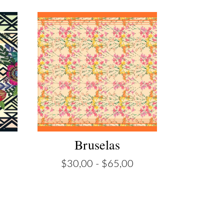
Bruselas
ango
Rango
$
30,00
-
$
65,00
e
de
recios:
precios:
esde
desde
30,00
$30,00