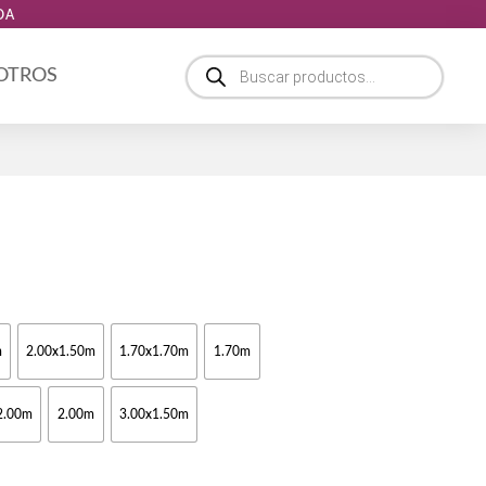
DA
Búsqueda
 OTROS
de
productos
ngo
ecios:
m
2.00x1.50m
1.70x1.70m
1.70m
sde
0,00
sta
2.00m
2.00m
3.00x1.50m
5,00