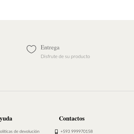
asta
hasta
65,00
$65,00
Entrega

Disfrute de su producto
yuda
Contactos
olíticas de devolución
+593 999970158