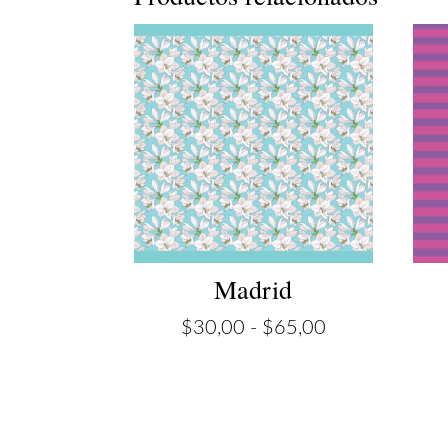
Madrid
Rango
$
30,00
-
$
65,00
de
precios:
desde
$30,00