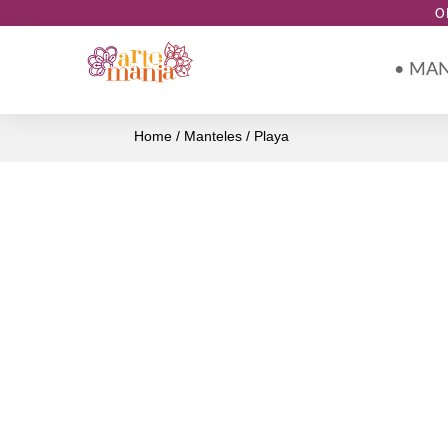
O
• MA
Home
/
Manteles
/ Playa