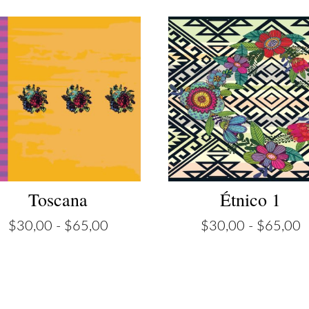
Toscana
Étnico 1
Rango
R
$
30,00
-
$
65,00
$
30,00
-
$
65,00
de
d
precios:
p
desde
d
$30,00
$