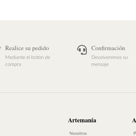
hasta
h
$65,00
$
Realice su pedido
Confirmación


Mediante el botón de
Devolveremos su
compra
mensaje
Artemanía
A
Nosotros
P