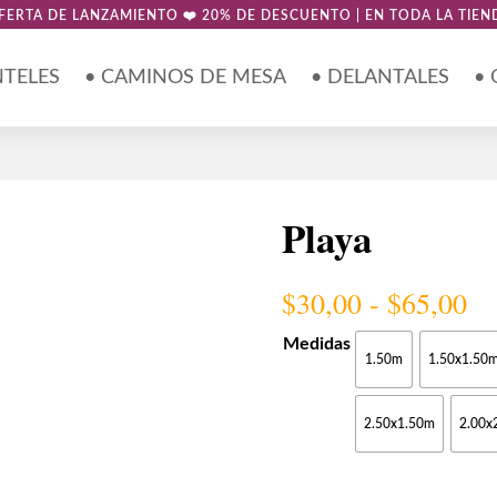
FERTA DE LANZAMIENTO ❤️ 20% DE DESCUENTO | EN TODA LA TIEN
NTELES
• CAMINOS DE MESA
• DELANTALES
•
Playa
Ra
$
30,00
-
$
65,00
de
pr
Medidas
1.50m
1.50x1.50
de
$3
ha
2.50x1.50m
2.00x
$6