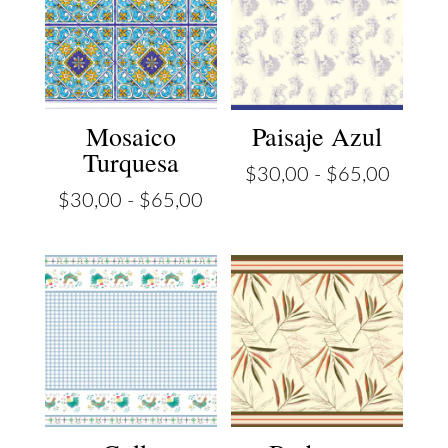
Mosaico
Paisaje Azul
Turquesa
Rango
$
30,00
-
$
65,00
Rango
de
$
30,00
-
$
65,00
de
precios
precios:
desde
desde
$30,0
$30,00
hasta
hasta
$65,0
$65,00