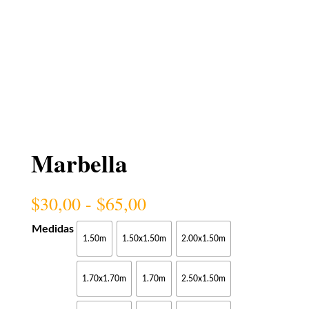
Marbella
Rango
$
30,00
-
$
65,00
de
precios:
Medidas
1.50m
1.50x1.50m
2.00x1.50m
desde
$30,00
hasta
1.70x1.70m
1.70m
2.50x1.50m
$65,00