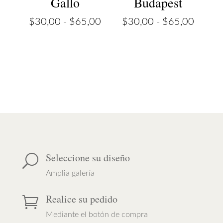
Gallo
Budapest
Rango
Rango
$
30,00
-
$
65,00
$
30,00
-
$
65,00
de
de
precios:
precios
desde
desde
$30,00
$30,0
hasta
hasta
$65,00
$65,0
Seleccione su diseño
U
Amplia galería
Realice su pedido

Mediante el botón de compra