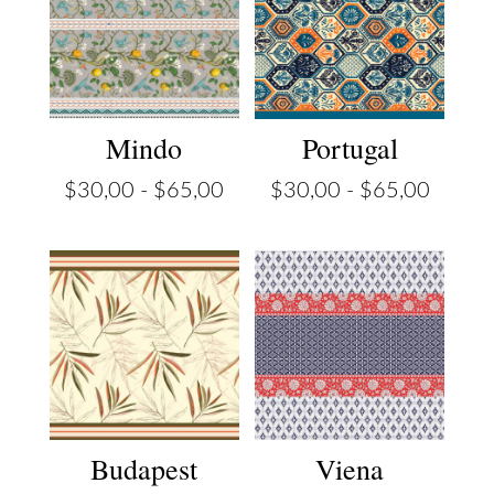
Mindo
Portugal
Rango
Rango
$
30,00
-
$
65,00
$
30,00
-
$
65,00
de
de
precios:
precios
desde
desde
$30,00
$30,0
hasta
hasta
$65,00
$65,0
Budapest
Viena