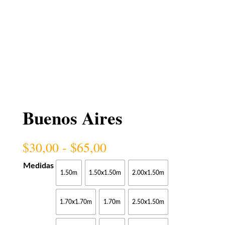
Buenos Aires
Rango
$
30,00
-
$
65,00
de
precios:
Medidas
1.50m
1.50x1.50m
2.00x1.50m
desde
$30,00
hasta
1.70x1.70m
1.70m
2.50x1.50m
$65,00