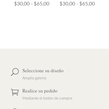
Rango
Rango
$
30,00
-
$
65,00
$
30,00
-
$
65,00
de
de
precios:
precios
desde
desde
$30,00
$30,0
hasta
hasta
$65,00
$65,0
Seleccione su diseño
U
Amplia galería
Realice su pedido

Mediante el botón de compra