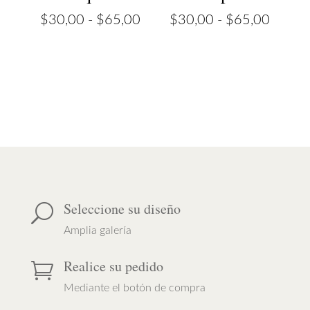
Rango
Rango
$
30,00
-
$
65,00
$
30,00
-
$
65,00
de
de
precios:
precios
desde
desde
$30,00
$30,0
hasta
hasta
$65,00
$65,0
Seleccione su diseño
U
Amplia galería
Realice su pedido

Mediante el botón de compra