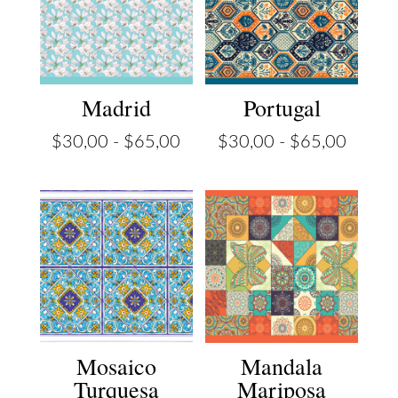
Madrid
Portugal
Rango
Rango
$
30,00
-
$
65,00
$
30,00
-
$
65,00
de
de
precios:
precios
desde
desde
$30,00
$30,0
hasta
hasta
$65,00
$65,0
Mosaico
Mandala
Turquesa
Mariposa