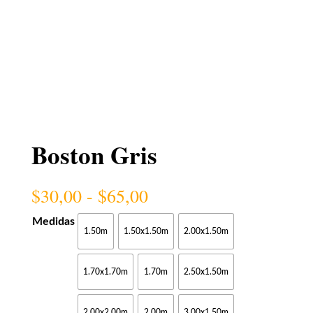
Boston Gris
Rango
$
30,00
-
$
65,00
de
precios:
Medidas
1.50m
1.50x1.50m
2.00x1.50m
desde
$30,00
hasta
1.70x1.70m
1.70m
2.50x1.50m
$65,00
2.00x2.00m
2.00m
3.00x1.50m