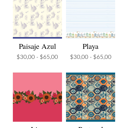
Paisaje Azul
Playa
Rango
Rango
$
30,00
-
$
65,00
$
30,00
-
$
65,00
de
de
precios:
precios
desde
desde
$30,00
$30,0
hasta
hasta
$65,00
$65,0