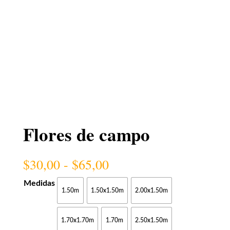
Flores de campo
Rango
$
30,00
-
$
65,00
de
precios:
Medidas
1.50m
1.50x1.50m
2.00x1.50m
desde
$30,00
hasta
1.70x1.70m
1.70m
2.50x1.50m