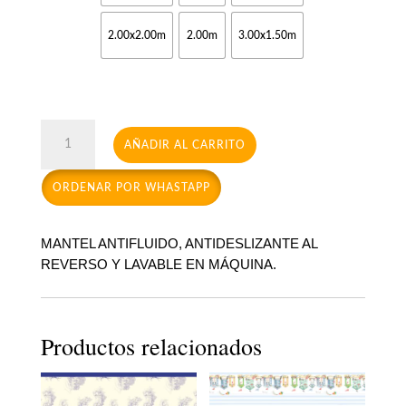
$65,00
2.00x2.00m
2.00m
3.00x1.50m
Flores
AÑADIR AL CARRITO
de
campo
ORDENAR POR WHASTAPP
cantidad
MANTEL ANTIFLUIDO, ANTIDESLIZANTE AL
REVERSO Y LAVABLE EN MÁQUINA.
Productos relacionados