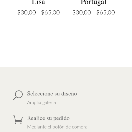
Lisa
Portugal
Rango
Rango
$
30,00
-
$
65,00
$
30,00
-
$
65,00
de
de
precios:
precios
desde
desde
$30,00
$30,0
hasta
hasta
$65,00
$65,0
Seleccione su diseño
U
Amplia galería
Realice su pedido

Mediante el botón de compra